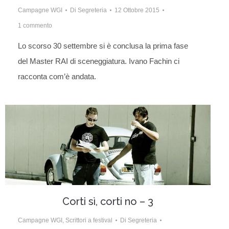
Campagne WGI
Di
Segreteria
12 Ottobre 2015
1 commento
Lo scorso 30 settembre si è conclusa la prima fase
del Master RAI di sceneggiatura. Ivano Fachin ci
racconta com’è andata.
Corti sì, corti no – 3
Campagne WGI
,
Scrittori a festival
Di
Segreteria