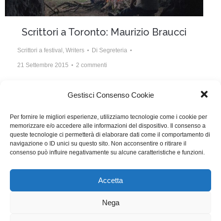
Scrittori a Toronto: Maurizio Braucci
Scrittori a festival
,
Writers
Di
Segreteria
21 Settembre 2015
2 commenti
Maurizio Braucci ha scritto con il regista Pietro
Gestisci Consenso Cookie
Marcello il film Bella e Perduta, presentato a Toronto.
Per fornire le migliori esperienze, utilizziamo tecnologie come i cookie per
memorizzare e/o accedere alle informazioni del dispositivo. Il consenso a
queste tecnologie ci permetterà di elaborare dati come il comportamento di
navigazione o ID unici su questo sito. Non acconsentire o ritirare il
consenso può influire negativamente su alcune caratteristiche e funzioni.
1
…
34
35
36
37
38
…
50
Accetta
WGI - Tutti i diritti riservati © 2021
Via Adolfo Albertazzi 19, 00137 Roma
Nega
+39 347 2461036
segreteria@writersguilditalia.it