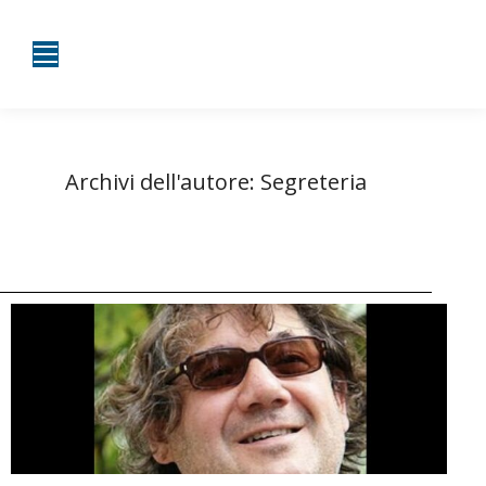
Archivi dell'autore:
Segreteria
Tu sei qui:
Home
Autore degli articoli Segreteria