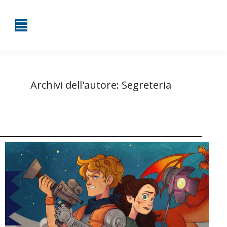
Archivi dell'autore:
Segreteria
Tu sei qui:
Home
Autore degli articoli Segreteria