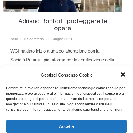
Adriano Bonforti: proteggere le
opere
Italia
Di
Segreteria
5 Giugno 2021
WGI ha dato inizio a una collaborazione con la
Società Patamu, piattaforma per la certificazione della
paternità delle opere. Ne parliamo con Adriano
Gestisci Consenso Cookie
Bonforti, fondatore e CEO di Patamu
Per fornire le migliori esperienze, utilizziamo tecnologie come i cookie per
memorizzare e/o accedere alle informazioni del dispositivo. Il consenso a
queste tecnologie ci permetterà di elaborare dati come il comportamento di
navigazione o ID unici su questo sito. Non acconsentire o ritirare il
consenso può influire negativamente su alcune caratteristiche e funzioni.
1
…
17
18
19
20
21
…
50
Accetta
WGI - Tutti i diritti riservati © 2021