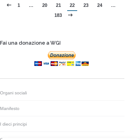
1
…
20
21
22
23
24
…
183
Fai una donazione a WGI
Organi sociali
Manifesto
I dieci principi
Codice deontologico