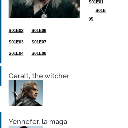
S01E01
S01E
05
S01E02
S01E06
S01E03
S01E07
S01E04
S01E08
Geralt, the witcher
Yennefer, la maga