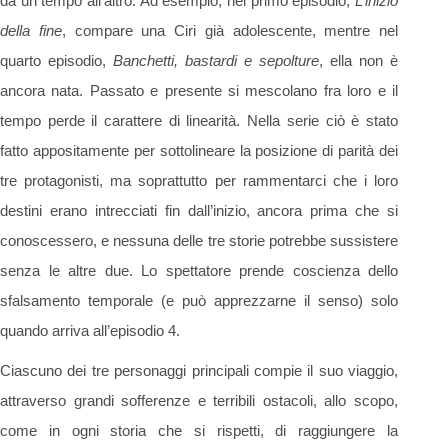
da un tempo all’altro. Ad esempio, nel primo episodio,
L’inizio
della fine
, compare una Ciri già adolescente, mentre nel
quarto episodio,
Banchetti, bastardi e sepolture
, ella non è
ancora nata. Passato e presente si mescolano fra loro e il
tempo perde il carattere di linearità. Nella serie ciò è stato
fatto appositamente per sottolineare la posizione di parità dei
tre protagonisti, ma soprattutto per rammentarci che i loro
destini erano intrecciati fin dall’inizio, ancora prima che si
conoscessero, e nessuna delle tre storie potrebbe sussistere
senza le altre due. Lo spettatore prende coscienza dello
sfalsamento temporale (e può apprezzarne il senso) solo
quando arriva all’episodio 4.
Ciascuno dei tre personaggi principali compie il suo viaggio,
attraverso grandi sofferenze e terribili ostacoli, allo scopo,
come in ogni storia che si rispetti, di raggiungere la