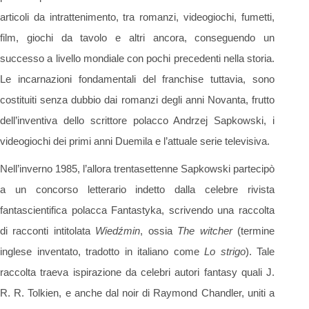
articoli da intrattenimento, tra romanzi, videogiochi, fumetti,
film, giochi da tavolo e altri ancora, conseguendo un
successo a livello mondiale con pochi precedenti nella storia.
Le incarnazioni fondamentali del franchise tuttavia, sono
costituiti senza dubbio dai romanzi degli anni Novanta, frutto
dell’inventiva dello scrittore polacco Andrzej Sapkowski, i
videogiochi dei primi anni Duemila e l’attuale serie televisiva.
Nell’inverno 1985, l’allora trentasettenne Sapkowski partecipò
a un concorso letterario indetto dalla celebre rivista
fantascientifica polacca Fantastyka, scrivendo una raccolta
di racconti intitolata
Wiedźmin
, ossia
The witcher
(termine
inglese inventato, tradotto in italiano come
Lo strigo
). Tale
raccolta traeva ispirazione da celebri autori fantasy quali J.
R. R. Tolkien, e anche dal noir di Raymond Chandler, uniti a