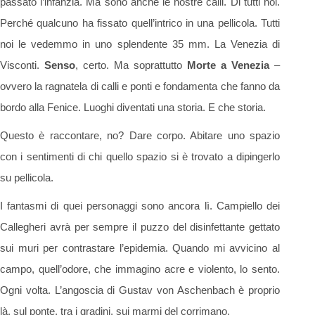
passato l’infanzia. Ma sono anche le nostre calli. Di tutti noi.
Perché qualcuno ha fissato quell’intrico in una pellicola. Tutti
noi le vedemmo in uno splendente 35 mm. La Venezia di
Visconti.
Senso
, certo. Ma soprattutto
Morte a Venezia
–
ovvero la ragnatela di calli e ponti e fondamenta che fanno da
bordo alla Fenice. Luoghi diventati una storia. E che storia.
Questo è raccontare, no? Dare corpo. Abitare uno spazio
con i sentimenti di chi quello spazio si è trovato a dipingerlo
su pellicola.
I fantasmi di quei personaggi sono ancora lì. Campiello dei
Callegheri avrà per sempre il puzzo del disinfettante gettato
sui muri per contrastare l’epidemia. Quando mi avvicino al
campo, quell’odore, che immagino acre e violento, lo sento.
Ogni volta. L’angoscia di Gustav von Aschenbach è proprio
là, sul ponte, tra i gradini, sui marmi del corrimano.