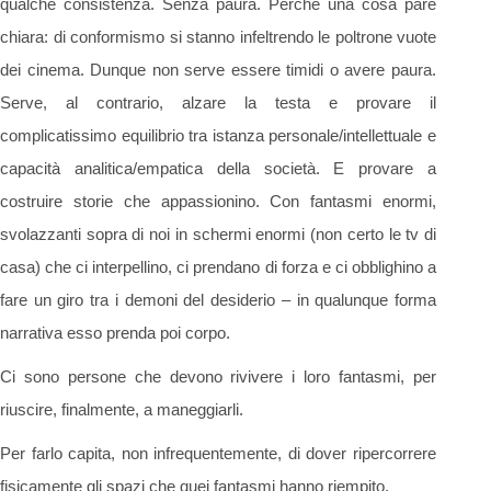
qualche consistenza. Senza paura. Perché una cosa pare
chiara: di conformismo si stanno infeltrendo le poltrone vuote
dei cinema. Dunque non serve essere timidi o avere paura.
Serve, al contrario, alzare la testa e provare il
complicatissimo equilibrio tra istanza personale/intellettuale e
capacità analitica/empatica della società. E provare a
costruire storie che appassionino. Con fantasmi enormi,
svolazzanti sopra di noi in schermi enormi (non certo le tv di
casa) che ci interpellino, ci prendano di forza e ci obblighino a
fare un giro tra i demoni del desiderio – in qualunque forma
narrativa esso prenda poi corpo.
Ci sono persone che devono rivivere i loro fantasmi, per
riuscire, finalmente, a maneggiarli.
Per farlo capita, non infrequentemente, di dover ripercorrere
fisicamente gli spazi che quei fantasmi hanno riempito.