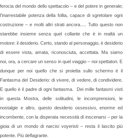
ferocia del mondo dello spettacolo – e del potere in generale;
l’inarrestabile potenza della follia, capace di sgretolare ogni
costruzione – e molti altri strati ancora…. Tutto questo non
starebbe insieme senza quel collante che è in realtà un
motore: il desiderio. Certo, stando al personaggio, è desiderio
di essere vista, amata, riconosciuta, accettata. Ma siamo
noi, ora, a cercare un senso in quel viaggio – noi spettatori. E
dunque per noi quello che si proietta sullo schermo è il
Fantasma del Desiderio: di vivere, di vedere, di condividere.
E quello è il padre di ogni fantasma. Dei mille fantasmi visti
in questa Mostra, delle solitudini, le incomprensioni, le
nostalgie e altro, questo desiderio ossessivo, enorme ed
incombente, con la disperata necessità di inscenarsi – per la
gioia di un mondo di narcisi voyeristi – resta il lascito più
potente. Più deflagrante.