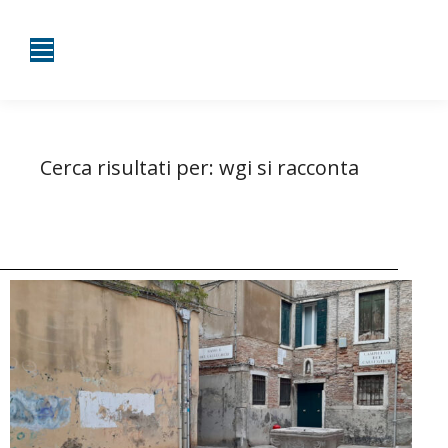
Cerca risultati per:
wgi si racconta
Tu sei qui:
Home
Risultati per wgi si racconta