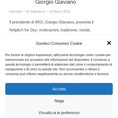
Giorgio Glaviano
Interviste
Di
Segreteria
18 Marzo 2022
Il presidente di WGI, Giorgio Glaviano, presenta il
Netpitch for Sky: motivazioni, tradizione, novità.
L’importanza del creare occasioni per gli
Gestisci Consenso Cookie
sceneggiatori, collaborando con i network.
Per fornire le migliori esperienze, utilizziamo tecnologie come i cookie per
memorizzare e/o accedere alle informazioni del dispositivo. Il consenso a
queste tecnologie ci permetterà di elaborare dati come il comportamento di
navigazione o ID unici su questo sito. Non acconsentire o ritirare il
consenso può influire negativamente su alcune caratteristiche e funzioni.
1
…
19
20
21
22
23
…
40
Accetta
WGI - Tutti i diritti riservati © 2021
Via Adolfo Albertazzi 19, 00137 Roma
Nega
+39 347 2461036
segreteria@writersguilditalia.it
WGItalia
Visualizza le preferenze