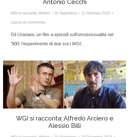
Antonio Cecchi
WGI si racconta
,
Writers
Di
Segreteria
12 Gennaio 2015
Lascia un commento
Gli Uraniani, un film a episodi sull’omosessualità nel
‘900: l’esperimento di due soci WGI.
WGI si racconta: Alfredo Arciero e
Alessio Billi
WGI si racconta
,
Writers
Di
Segreteria
19 Dicembre 2014