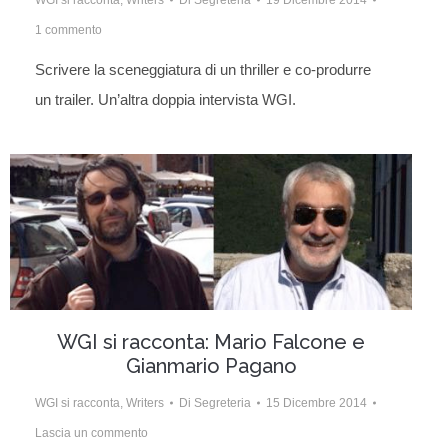
1 commento
Scrivere la sceneggiatura di un thriller e co-produrre
un trailer. Un’altra doppia intervista WGI.
WGI si racconta: Mario Falcone e
Gianmario Pagano
WGI si racconta
,
Writers
Di
Segreteria
15 Dicembre 2014
Lascia un commento