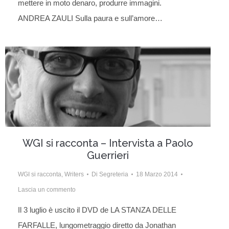
mettere in moto denaro, produrre immagini.
ANDREA ZAULI Sulla paura e sull’amore…
WGI si racconta – Intervista a Paolo
Guerrieri
WGI si racconta
,
Writers
Di
Segreteria
18 Marzo 2014
Lascia un commento
Il 3 luglio è uscito il DVD de LA STANZA DELLE
FARFALLE, lungometraggio diretto da Jonathan