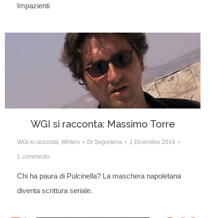
Impazienti
WGI si racconta: Massimo Torre
WGI si racconta
,
Writers
Di
Segreteria
1 Dicembre 2014
1 commento
Chi ha paura di Pulcinella? La maschera napoletana
diventa scrittura seriale.