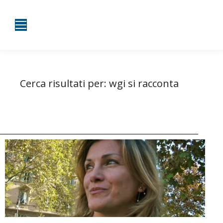
Cerca risultati per:
wgi si racconta
Tu sei qui:
Home
Risultati per wgi si racconta