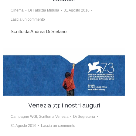
Cinema
Di
Fabrizia Midulla
31 Agosto 2016
Lascia un commento
Scritto da Andrea Di Stefano
Venezia 73: i nostri auguri
Campagne WGI
,
Scrittori a Venezia
Di
Segreteria
31 Agosto 2016
Lascia un commento