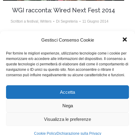
WGI racconta: Wired Next Fest 2014
Scrittori a festival
,
Writers
Di
Segreteria
11 Giugno 2014
Fosca Gallesio si avventura per WGI nel futuro
Gestisci Consenso Cookie
prossimo del Wired Fest 2014
Per fornire le migliori esperienze, utilizziamo tecnologie come i cookie per
memorizzare e/o accedere alle informazioni del dispositivo. Il consenso a
queste tecnologie ci permetterà di elaborare dati come il comportamento di
navigazione o ID unici su questo sito. Non acconsentire o ritirare il
consenso può influire negativamente su alcune caratteristiche e funzioni.
1
…
79
80
81
82
83
…
85
Accetta
WGI - Tutti i diritti riservati © 2021
Via Adolfo Albertazzi 19, 00137 Roma
Nega
+39 347 2461036
segreteria@writersguilditalia.it
WGItalia
Visualizza le preferenze
Concept: Annamaria De Paola - Realizzazione:
AF
Cookie Policy
Dichiarazione sulla Privacy