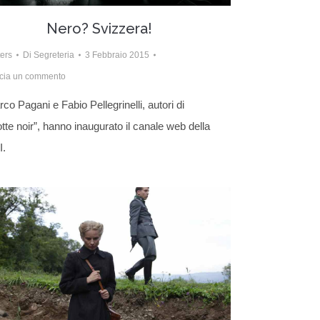
Nero? Svizzera!
ters
Di
Segreteria
3 Febbraio 2015
cia un commento
co Pagani e Fabio Pellegrinelli, autori di
tte noir”, hanno inaugurato il canale web della
I.