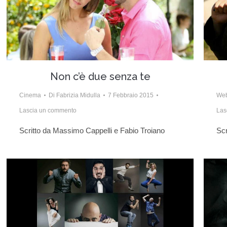
Non c’è due senza te
Cinema
Di
Fabrizia Midulla
7 Febbraio 2015
We
Lascia un commento
Las
Scritto da Massimo Cappelli e Fabio Troiano
Scr