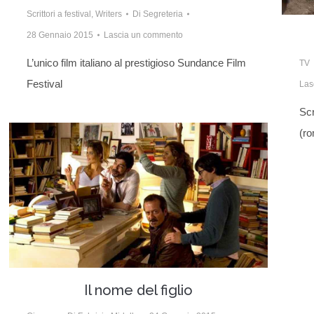
Scrittori a festival
,
Writers
Di
Segreteria
28 Gennaio 2015
Lascia un commento
L’unico film italiano al prestigioso Sundance Film
TV
Festival
Las
Scr
(ro
Il nome del figlio