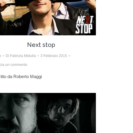
Next stop
b
Di
Fabrizia Midulla
3 Febbraio 2015
cia un commento
itto da Roberto Maggi