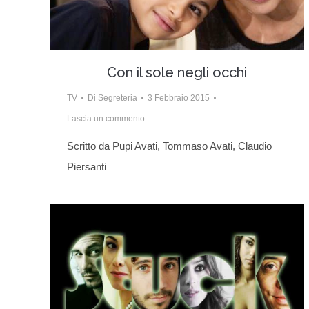
Con il sole negli occhi
TV
Di
Segreteria
3 Febbraio 2015
Lascia un commento
Scritto da Pupi Avati, Tommaso Avati, Claudio
Piersanti