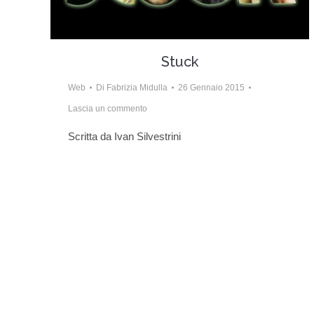
Stuck
Web
Di
Fabrizia Midulla
26 Gennaio 2015
Lascia un commento
Scritta da Ivan Silvestrini