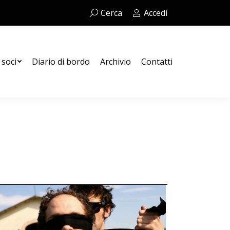
Cerca:
Cerca
Accedi
Contatti
 soci
Diario di bordo
Archivio
Contatti