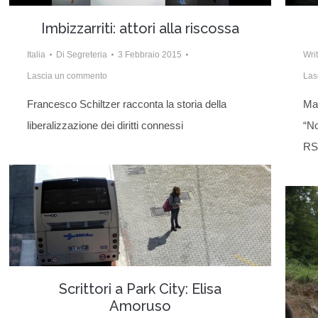
Imbizzarriti: attori alla riscossa
Italia
Di
Segreteria
3 Febbraio 2015
Wri
Lascia un commento
Las
Francesco Schiltzer racconta la storia della
Mar
liberalizzazione dei diritti connessi
“No
RS
Scrittori a Park City: Elisa
Amoruso