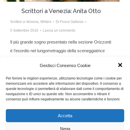
Scrittori a Venezia: Anita Otto
Scrittori a Venezia
,
Writers
Di
Fosca Gallesio
5 Settembre 2016
Lascia un commento
Il più grande sogno presentato nella sezione Orizzonti
è l’esordio nel lungometraggio della sceneggiatrice
Anita Otto, che ha scritto il film insieme al regista
Gestisci Consenso Cookie
Michele Vannucci
Per fornire le migliori esperienze, utilizziamo tecnologie come i cookie per
memorizzare e/o accedere alle informazioni del dispositivo. Il consenso a
queste tecnologie ci permetterà di elaborare dati come il comportamento di
navigazione o ID unici su questo sito. Non acconsentire o ritirare il
consenso può influire negativamente su alcune caratteristiche e funzioni.
1
…
40
41
42
43
44
…
85
Accetta
WGI - Tutti i diritti riservati © 2021
Via Adolfo Albertazzi 19, 00137 Roma
Nega