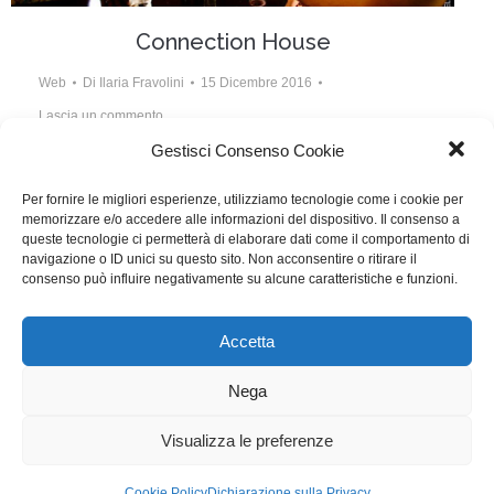
Connection House
Web
Di
Ilaria Fravolini
15 Dicembre 2016
Lascia un commento
Gestisci Consenso Cookie
Scritto da Gian Luca Castaldi, Vincenzo Cavallo
Per fornire le migliori esperienze, utilizziamo tecnologie come i cookie per
memorizzare e/o accedere alle informazioni del dispositivo. Il consenso a
queste tecnologie ci permetterà di elaborare dati come il comportamento di
navigazione o ID unici su questo sito. Non acconsentire o ritirare il
consenso può influire negativamente su alcune caratteristiche e funzioni.
1
…
32
33
34
35
36
…
85
Accetta
WGI - Tutti i diritti riservati © 2021
Via Adolfo Albertazzi 19, 00137 Roma
Nega
+39 347 2461036
segreteria@writersguilditalia.it
WGItalia
Visualizza le preferenze
Concept: Annamaria De Paola - Realizzazione:
AF
Cookie Policy
Dichiarazione sulla Privacy